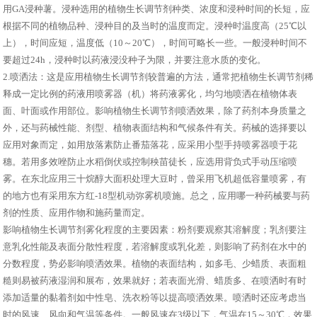
用GA浸种薯。浸种选用的植物生长调节剂种类、浓度和浸种时间的长短，应
根据不同的植物品种、浸种目的及当时的温度而定。浸种时温度高（25℃以
上），时间应短，温度低（10～20℃），时间可略长一些。一般浸种时间不
要超过24h，浸种时以药液浸没种子为限，并要注意水质的变化。
2.喷洒法：这是应用植物生长调节剂较普遍的方法，通常把植物生长调节剂稀
释成一定比例的药液用喷雾器（机）将药液雾化，均匀地喷洒在植物体表
面、叶面或作用部位。影响植物生长调节剂喷洒效果，除了药剂本身质量之
外，还与药械性能、剂型、植物表面结构和气候条件有关。药械的选择要以
应用对象而定，如用放落素防止番茄落花，应采用小型手持喷雾器喷于花
穗。若用多效唑防止水稻倒伏或控制秧苗徒长，应选用背负式手动压缩喷
雾。在东北应用三十烷醇大面积处理大豆时，曾采用飞机超低容量喷雾，有
的地方也有采用东方红-18型机动弥雾机喷施。总之，应用哪一种药械要与药
剂的性质、应用作物和施药量而定。
影响植物生长调节剂雾化程度的主要因素：粉剂要观察其溶解度；乳剂要注
意乳化性能及表面分散性程度，若溶解度或乳化差，则影响了药剂在水中的
分数程度，势必影响喷洒效果。植物的表面结构，如多毛、少蜡质、表面粗
糙则易被药液湿润和展布，效果就好；若表面光滑、蜡质多、在喷洒时有时
添加适量的黏着剂如中性皂、洗衣粉等以提高喷洒效果。喷洒时还应考虑当
时的风速、风向和气温等条件。一般风速在3级以下，气温在15～30℃，效果