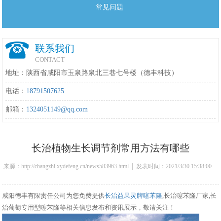
常见问题
联系我们
CONTACT
地址：陕西省咸阳市玉泉路泉北三巷七号楼（德丰科技）
电话：
18791507625
邮箱：
1324051149@qq.com
长治植物生长调节剂常用方法有哪些
来源：http://changzhi.xydefeng.cn/news583963.html │ 发表时间：2021/3/30 15:38:00
咸阳德丰有限责任公司为您免费提供
长治益果灵牌噻苯隆
,长治噻苯隆厂家,长
治葡萄专用型噻苯隆等相关信息发布和资讯展示，敬请关注！