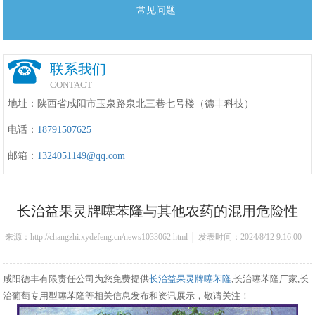
常见问题
联系我们
CONTACT
地址：陕西省咸阳市玉泉路泉北三巷七号楼（德丰科技）
电话：
18791507625
邮箱：
1324051149@qq.com
长治益果灵牌噻苯隆与其他农药的混用危险性
来源：http://changzhi.xydefeng.cn/news1033062.html │ 发表时间：2024/8/12 9:16:00
咸阳德丰有限责任公司为您免费提供
长治益果灵牌噻苯隆
,长治噻苯隆厂家,长
治葡萄专用型噻苯隆等相关信息发布和资讯展示，敬请关注！