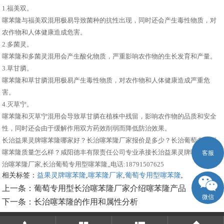
1.福美双。
噻苯隆与福美双混用极易导致菌种的抗性出现，同时还会产生毒性物质，对
农作物和人体健康造成危害。
2.多菌灵。
噻苯隆和多菌灵混用会产生酸化物质，严重影响农作物的生长发育和产量。
3.草甘膦。
噻苯隆和草甘膦混用极易产生毒性物质，对农作物和人体健康造成严重危
害。
4.灭草宁。
噻苯隆和灭草宁混用会导致草甘膦在植株中残留，影响农作物的品质和安全
性，同时还会由于缓解作用双方药效削弱而降低防治效果。
长治益果灵牌噻苯隆哪家好？长治噻苯隆厂家报价是多少？长治葡萄专用型
噻苯隆质量怎么样？咸阳德丰有限责任公司专业承接长治益果灵牌噻苯隆,长
客服
治噻苯隆厂家,长治葡萄专用型噻苯隆,,电话:18791507625
相关标签：
益果灵牌噻苯隆
,
噻苯隆厂家
,
葡萄专用型噻苯隆
,
上一条：
葡萄专用型长治噻苯隆厂家介绍噻苯隆产品
微信
下一条：
长治噻苯隆的作用和属性分析